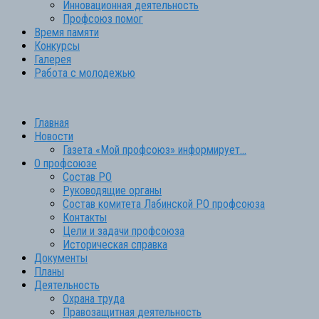
Инновационная деятельность
Профсоюз помог
Время памяти
Конкурсы
Галерея
Работа с молодежью
Главная
Новости
Газета «Мой профсоюз» информирует…
О профсоюзе
Состав РО
Руководящие органы
Состав комитета Лабинской РО профсоюза
Контакты
Цели и задачи профсоюза
Историческая справка
Документы
Планы
Деятельность
Охрана труда
Правозащитная деятельность