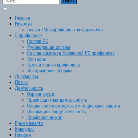
Найти:
Главная
Новости
Газета «Мой профсоюз» информирует…
О профсоюзе
Состав РО
Руководящие органы
Состав комитета Лабинской РО профсоюза
Контакты
Цели и задачи профсоюза
Историческая справка
Документы
Планы
Деятельность
Охрана труда
Правозащитная деятельность
Социальное партнерство и социальная защита
Инновационная деятельность
Профсоюз помог
Время памяти
Конкурсы
Галерея