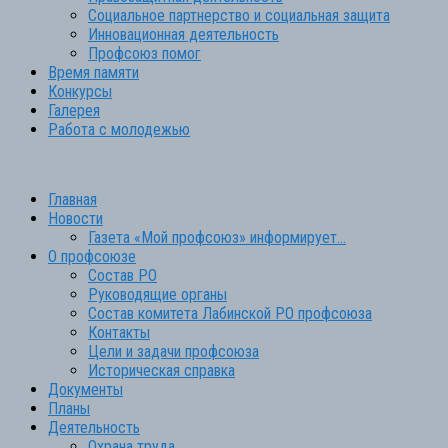
Социальное партнерство и социальная защита
Инновационная деятельность
Профсоюз помог
Время памяти
Конкурсы
Галерея
Работа с молодежью
Главная
Новости
Газета «Мой профсоюз» информирует…
О профсоюзе
Состав РО
Руководящие органы
Состав комитета Лабинской РО профсоюза
Контакты
Цели и задачи профсоюза
Историческая справка
Документы
Планы
Деятельность
Охрана труда