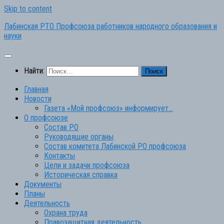
Skip to content
Лабинская РТО Профсоюза работников народного образования и
науки
Найти:
Главная
Новости
Газета «Мой профсоюз» информирует…
О профсоюзе
Состав РО
Руководящие органы
Состав комитета Лабинской РО профсоюза
Контакты
Цели и задачи профсоюза
Историческая справка
Документы
Планы
Деятельность
Охрана труда
Правозащитная деятельность