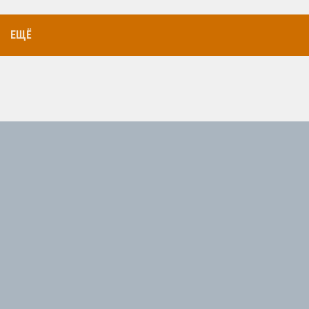
ЕЩЁ
Найти: