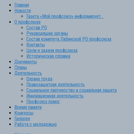
Главная
Новости
Газета «Мой профсоюз» информирует…
О профсоюзе
Состав РО
Руководящие органы
Состав комитета Лабинской РО профсоюза
Контакты
Цели и задачи профсоюза
Историческая справка
Документы
Планы
Деятельность
Охрана труда
Правозащитная деятельность
Социальное партнерство и социальная защита
Инновационная деятельность
Профсоюз помог
Время памяти
Конкурсы
Галерея
Работа с молодежью