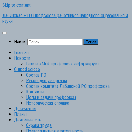
Skip to content
Лабинская РТО Профсоюза работников народного образования и
науки
Найти:
Главная
Новости
Газета «Мой профсоюз» информирует…
О профсоюзе
Состав РО
Руководящие органы
Состав комитета Лабинской РО профсоюза
Контакты
Цели и задачи профсоюза
Историческая справка
Документы
Планы
Деятельность
Охрана труда
Правозащитная деятельность