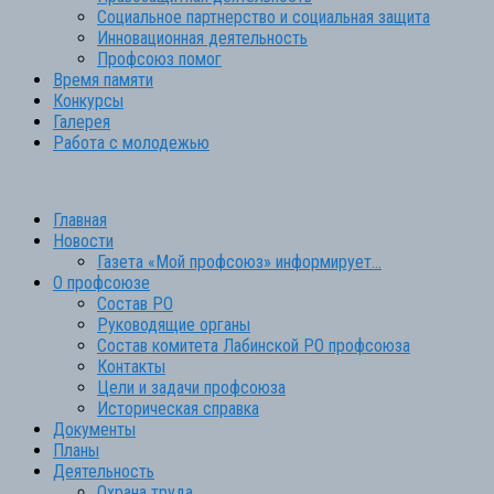
Социальное партнерство и социальная защита
Инновационная деятельность
Профсоюз помог
Время памяти
Конкурсы
Галерея
Работа с молодежью
Главная
Новости
Газета «Мой профсоюз» информирует…
О профсоюзе
Состав РО
Руководящие органы
Состав комитета Лабинской РО профсоюза
Контакты
Цели и задачи профсоюза
Историческая справка
Документы
Планы
Деятельность
Охрана труда