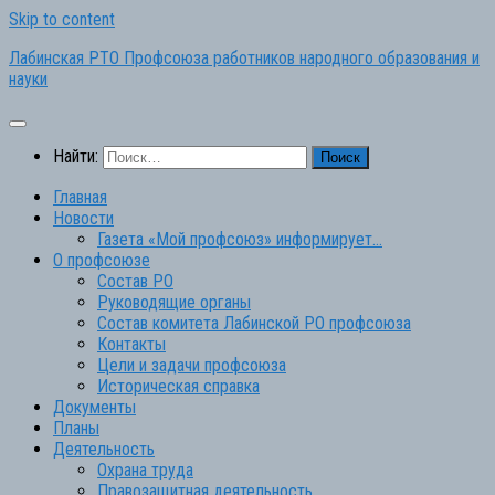
Skip to content
Лабинская РТО Профсоюза работников народного образования и
науки
Найти:
Главная
Новости
Газета «Мой профсоюз» информирует…
О профсоюзе
Состав РО
Руководящие органы
Состав комитета Лабинской РО профсоюза
Контакты
Цели и задачи профсоюза
Историческая справка
Документы
Планы
Деятельность
Охрана труда
Правозащитная деятельность